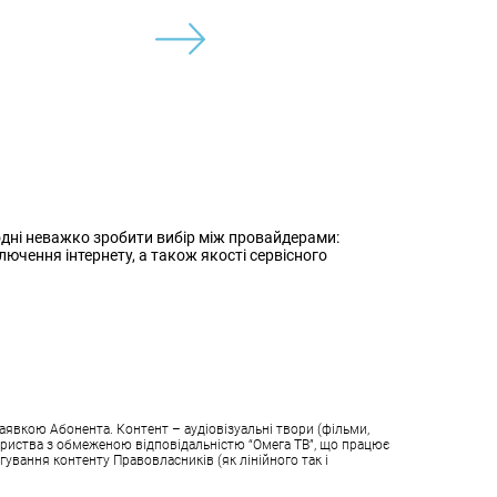
одні неважко зробити вибір між провайдерами:
лючення інтернету, а також якості сервісного
аявкою Абонента. Контент – аудіовізуальні твори (фільми,
овариства з обмеженою відповідальністю “Омега ТВ”, що працює
гування контенту Правовласників (як лінійного так і