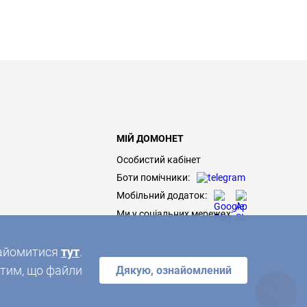
МІЙ ДОМОНЕТ
Особистий кабінет
Боти помічники:
Мобільний додаток:
Ми у соціальних мережах:
знайомитися
тут
.
 тим, що файли
Дякую, ознайомлений