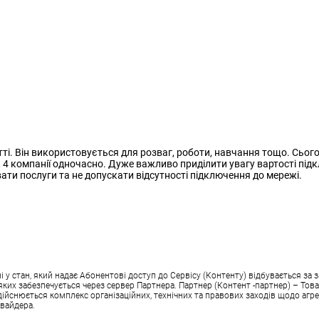
тті. Він використовується для розваг, роботи, навчання тощо. Сьог
, 4 компанії одночасно. Дуже важливо приділити увагу вартості підк
ти послуги та не допускати відсутності підключення до мережі.
 стан, який надає Абонентові доступ до Сервісу (Контенту) відбувається за з
аз яких забезпечується через сервер Партнера. Партнер (Контент -партнер) – Т
здійснюється комплекс організаційних, технічних та правових заходів щодо агре
овайдера.