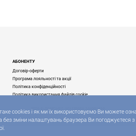
АБОНЕНТУ
Договір-оферти
Програма лояльності та акції
Політика конфіденційності
Політика використання файлів cookie
2026 © ДОМОНЕТ, УСІ ПРАВА ЗАХИЩЕНІ
таке cookies і як ми їх використовуємо Ви можете о
без зміни налаштувань браузера Ви погоджуєтеся з
ї.