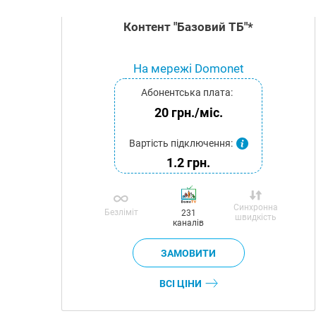
Контент "Базовий ТБ"*
На мережі Domonet
Абонентська плата:
20 грн./міс.
Вартість підключення:
1.2 грн.
Синхронна
Безліміт
231
швидкість
каналів
ВСІ ЦІНИ