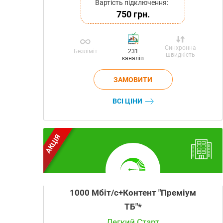
Вартість підключення:
750 грн.
Синхронна
Безліміт
231
швидкість
каналів
ВСІ ЦІНИ
АКЦІЯ
1000 Мбіт/с+Контент "Преміум
ТБ"*
Легкий Старт