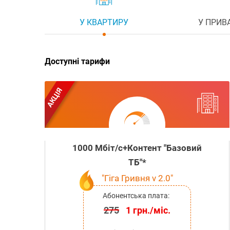
У КВАРТИРУ
У ПРИВ
Доступні тарифи
АКЦІЯ
1000 Мбіт/с+Контент "Базовий
ТБ"*
"Гіга Гривня v 2.0"
Абонентська плата:
275
1 грн./міс.