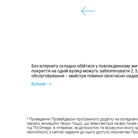
Без інтернету складно обійтися у повсякденному жи
покриття на одній вулиці можуть забезпечувати 2, 3
обслуговування – майстри повинні своєчасно надава
Більше
* Приведення Провайдером програмного додатку на обладнанні у
серіали, анімаційні твори, тощо), що зберігаються на або пок
під ТМ Omega , в інтересах, за допомогою та за рахунок якого 
нелінійного) з метою надання до нього доступу Абонентам Пр