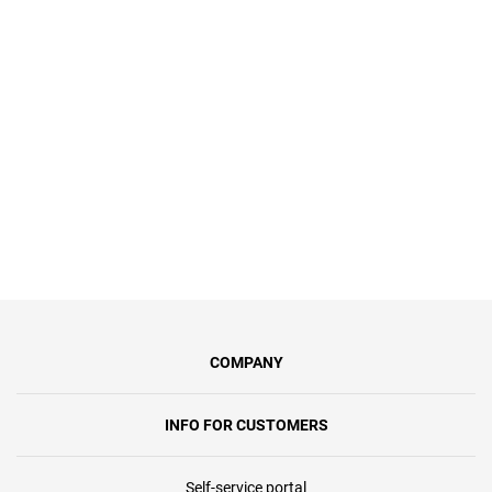
бойових дій – ми пропонуємо
спеціальний тариф «Героям Слава»
за символічну 1 грн/міс.Ви
отримаєте інтернет зі швидкістю до
100 Мбіт/с, синхронну передачу
даних та безлімітний доступ.
COMPANY
INFO FOR CUSTOMERS
Self-service portal