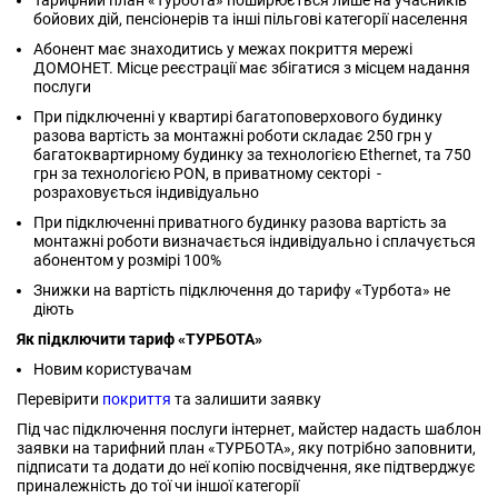
Тарифний план «Турбота» поширюється лише на учасників
бойових дій, пенсіонерів та інші пільгові категорії населення
Абонент має знаходитись у межах покриття мережі
ДОМОНЕТ. Місце реєстрації має збігатися з місцем надання
послуги
При підключенні у квартирі багатоповерхового будинку
разова вартість за монтажні роботи складає 250 грн у
багатоквартирному будинку за технологією Ethernet, та 750
грн за технологією PON, в приватному секторі -
розраховується індивідуально
При підключенні приватного будинку разова вартість за
монтажні роботи визначається індивідуально і сплачується
абонентом у розмірі 100%
Знижки на вартість підключення до тарифу «Турбота» не
діють
Як підключити тариф «ТУРБОТА»
Новим користувачам
Перевірити
покриття
та залишити заявку
Під час підключення послуги інтернет, майстер надасть шаблон
заявки на тарифний план «ТУРБОТА», яку потрібно заповнити,
підписати та додати до неї копію посвідчення, яке підтверджує
приналежність до тої чи іншої категорії