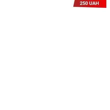
250 UAH
Легкий Старт
Легендарне підключення за
зниженою вартістю повертається.
Без додаткових передплат.
Пропозиція обмежена - поспішай
Героям Слава!
Для наших героїв – учасників