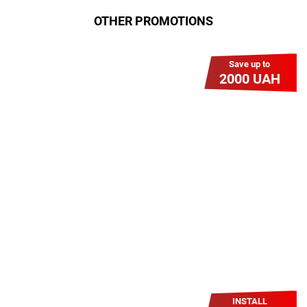
OTHER PROMOTIONS
Save up to
2000 UAH
Гіга Гривня v 2.0
Мабуть, це наша наймасштабніша
акція для нових підключень!
Платіть разово за підключення, і
користуйтесь Гігабітом всього за 1
грн/міс УВЕСЬ цей рік до 01.01.2027
року!
INSTALL