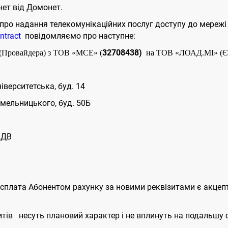
ет від Домонет.
про надання телекомунікаційних послуг доступу до мереж
ntract
повідомляємо про наступне:
32708438)
я (Провайдера) з ТОВ «МСЕ»
(
на ТОВ «ЛОАД.МІ» 
іверситетська, буд. 14
Хмельницького, буд. 50Б
ПДВ
и сплата Абонентом рахунку за новими реквізитами є акце
итів несуть плановий характер і не вплинуть на подальшу 