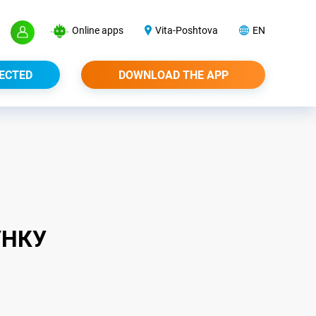
Online apps
Vita-Poshtova
EN
ECTED
DOWNLOAD THE APP
УНКУ