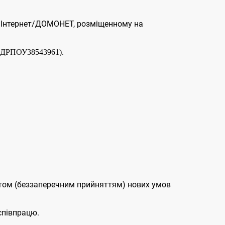
і Інтернет/ДОМОНЕТ, розміщенному на
(ЄДРПОУ
38543961).
птом (беззаперечним прийняттям) нових умов
співпрацю.