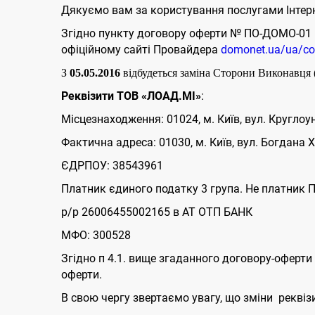
Дякуємо вам за користування послугами Інтерн
Згідно пункту договору оферти № ПО-ДОМО-01 
офіційному сайті Провайдера
domonet.ua/ua/co
З
05.05.2016
відбудеться заміна Сторони Виконавц
Реквізити ТОВ «ЛОАД.МІ»
:
Місцезнаходження: 01024, м. Київ, вул. Круглоун
Фактична адреса: 01030, м. Київ, вул. Богдана 
ЄДРПОУ: 38543961
Платник єдиного податку 3 група. Не платник 
р/р 26006455002165 в АТ ОТП БАНК
МФО: 300528
Згідно п 4.1. вище згаданного договору-оферт
оферти.
В свою чергу звертаємо увагу, що зміни реквіз