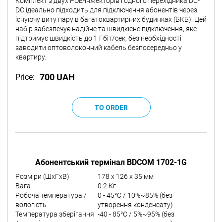
Комплект з двух POE-інжекторів і одного перехідника DC-
DC ідеально підходить для підключення абонентів через
існуючу виту пару в багатоквартирних будинках (БКБ). Цей
набір забезпечує надійне та швидкісне підключення, яке
підтримує швидкість до 1 Гбіт/сек, без необхідності
заводити оптоволоконний кабель безпосередньо у
квартиру.
700 UAH
Price:
Абонентський термінал BDCOM 1702-1G
Розміри (ШxГxВ)
178 x 126 x 35 мм
Вага
0.2 Кг
Робоча температура /
0 - 45°C / 10%~85% (без
вологість
утворення конденсату)
Температура зберігання
-40 - 85°C / 5%~95% (без