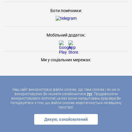
Боти помічники:
Мобільний додаток:
Ми у соціальних мережах:
Наш сайт використовує файли cookies. Що таке cookies і як ми їх
використовуємо Ви можете ознайомитися
тут
. Продовжуючи
використовувати domonet.ua без зміни налаштувань браузера Ви
2026 © ДОМОНЕТ, УСІ ПРАВА ЗАХИЩЕНІ
погоджуєтеся з тим, що файли cookies зберігатимуться на вашому
пристрої.
Дякую, ознайомлений