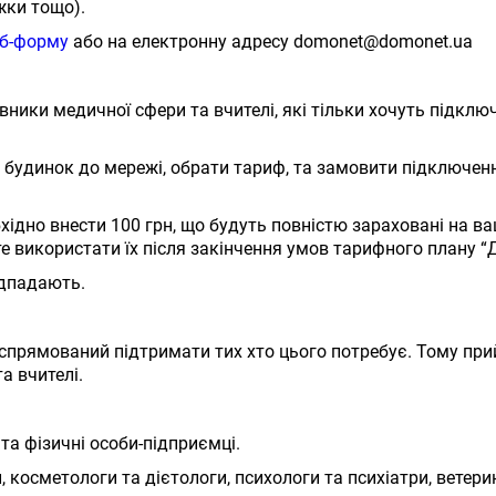
жки тощо).
б-форму
або на електронну адресу domonet@domonet.ua
ики медичної сфери та вчителі, які тільки хочуть підклю
о будинок до мережі, обрати тариф, та замовити підключен
бхідно внести 100 грн, що будуть повністю зараховані на в
 використати їх після закінчення умов тарифного плану “
підпадають.
 спрямований підтримати тих хто цього потребує. Тому пр
та вчителі.
та фізичні особи-підприємці.
, косметологи та дієтологи, психологи та психіатри, ветери