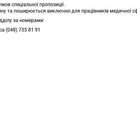
мов спеціальної пропозиції.
тину та поширюється виключно для працівників медичної сф
ідділу за номерами:
са (048) 735 81 91