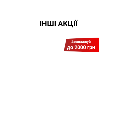
ІНШІ АКЦІЇ
Заощаджуй
до 2000 грн
Гіга Гривня v 2.0
Мабуть, це наша
наймасштабніша акція для
нових підключень! Платіть
разово за підключення, і
користуйтесь Гігабітом всього за
1 грн/міс УВЕСЬ цей рік до
01.01.2027 року!