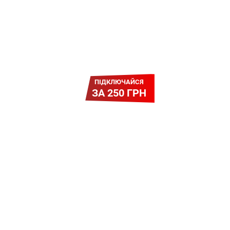
ПІДКЛЮЧАЙСЯ
ЗА 250 ГРН
Легкий Старт
Легендарне підключення за
зниженою вартістю
повертається. Без додаткових
передплат. Пропозиція
обмежена - поспішай