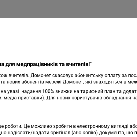
а для медпрацівників та вчителів!"
ож вчителів. Домонет скасовує абонентську оплату за послу
х та нових абонентів мережі Домонет, які знаходяться в м
на увазі надання 100% знижки на тарифний план та додатк
. медіа приставки). Для нових користувачів обладнання на
це роботи. Це можливо зробити в електронному вигляді або
но надіслати/надати оригінал (або копію) документа, що п