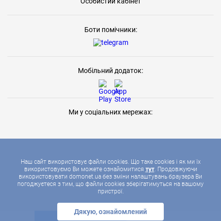
Особистий кабінет
Боти помічники:
Мобільний додаток:
Ми у соціальних мережах:
Наш сайт використовує файли cookies. Що таке cookies і як ми їх
використовуємо Ви можете ознайомитися
тут
. Продовжуючи
використовувати domonet.ua без зміни налаштувань браузера Ви
2026 © ДОМОНЕТ, УСІ ПРАВА ЗАХИЩЕНІ
погоджуєтеся з тим, що файли cookies зберігатимуться на вашому
пристрої.
Дякую, ознайомлений