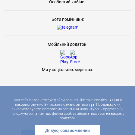
Особистий кабінет
Боти помічники:
Мобільний додаток:
Ми у соціальних мережах:
Наш сайт використовує файли cookies. Що таке cookies і як ми їх
використовуємо Ви можете ознайомитися
тут
. Продовжуючи
використовувати domonet.ua без зміни налаштувань браузера Ви
2026 © ДОМОНЕТ, УСІ ПРАВА ЗАХИЩЕНІ
погоджуєтеся з тим, що файли cookies зберігатимуться на вашому
пристрої.
Дякую, ознайомлений