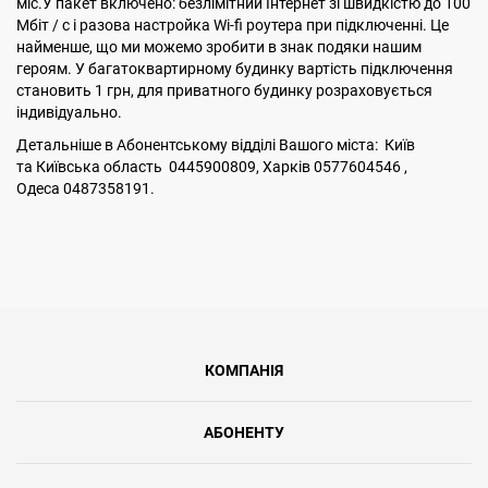
міс.У пакет включено: безлімітний Інтернет зі швидкістю до 100
Мбіт / с і разова настройка Wi-fi роутера при підключенні. Це
найменше, що ми можемо зробити в знак подяки нашим
героям. У багатоквартирному будинку вартість підключення
становить 1 грн, для приватного будинку розраховується
індивідуально.
Детальніше в Абонентському відділі Вашого міста: Київ
та Київська область 0445900809, Харків 0577604546 ,
Одеса 0487358191.
КОМПАНІЯ
АБОНЕНТУ